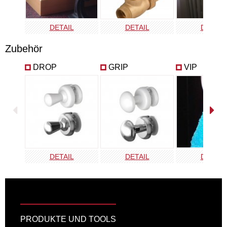
Kupfer Antik
Gold Antik
Silber Antik
ANT-COOP
ANT-GOLD
ANT-SILV
DETAIL
DETAIL
DETAIL
Zubehör
DROP
GRIP
VIP
DETAIL
DETAIL
DETAIL
PRODUKTE UND TOOLS