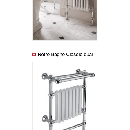
Preis ab:
Leistung ab:
Retro Bagno Classic dual
Abmessungen:
Preis ab: