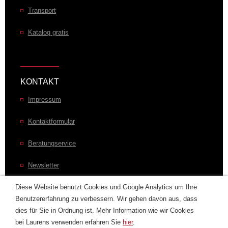
Transport
Katalog gratis
KONTAKT
Impressum
Kontaktformular
Beratungservice
Newsletter
Diese Website benutzt Cookies und Google Analytics um Ihre
Laurens im Welt
Benutzererfahrung zu verbessern. Wir gehen davon aus, dass
dies für Sie in Ordnung ist. Mehr Information wie wir Cookies
bei Laurens verwenden erfahren Sie
hier
.