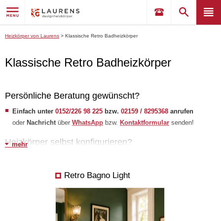
Heizkörper von Laurens
>
Klassische Retro Badheizkörper
Klassische Retro Badheizkörper
Persönliche Beratung gewünscht?
Einfach unter
0152/226 98 225
bzw.
02159 / 8295368
anrufen
oder
Nachricht
über
WhatsApp
bzw.
Kontaktformular
senden!
Heizkörper selbst konfigurieren?
mehr
Erstellen Sie selbst Ihre Wunschliste
und senden Sie uns Ihre
Anfrage!
​
Falls Sie Hilfe benötigen, schauen Sie unsere
Tipps
a
n.
Retro Bagno Light