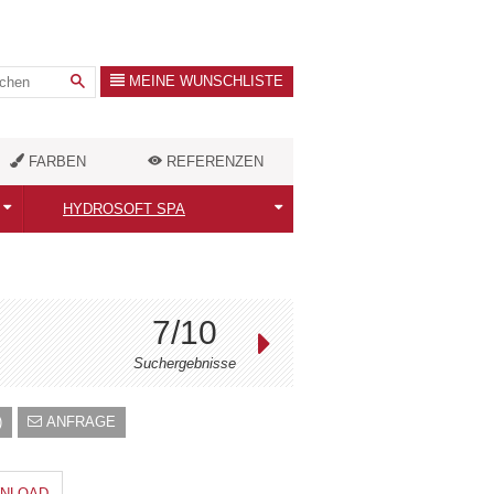
MEINE WUNSCHLISTE
FARBEN
REFERENZEN
HYDROSOFT SPA
Alle Infrakabinen
Classic / FamilyDuo
7/10
Royal
Suchergebnisse
Antolani
)
ANFRAGE
Zubehör
NLOAD