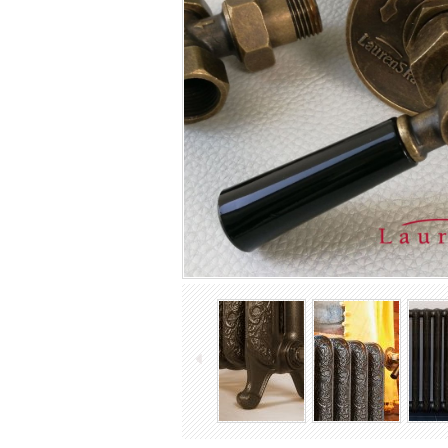
Antike Gusseisenheizkörper
Industrie Rippenrohrheizkörper
Röhrenheizkörper
Elektrische Heizkörper