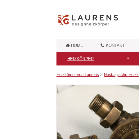
HOME
KONTAKT
HEIZKÖRPER
Alle Heizkörper
Heizkörper von Laurens
>
Nostalgische Heizk
Badheizkörper
Retro Badheizkörper
Badheizkörper aus Messing
Moderne Designheizkörper
Unikate Designheizkörper