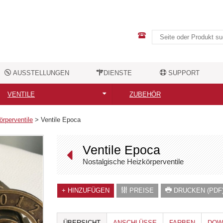
AUSSTELLUNGEN
DIENSTE
SUPPORT
VENTILE
ZUBEHÖR
Alle Ventile
Alle Zubehörteile
örperventile
>
Ventile Epoca
Moderne Designventile
Elektrische Heizstäbe
Ventile Epoca
Nostalgische Ventile
Handtuchhalter
Nostalgische Heizkörperventile
Ventilzubehör
Kleiderhaken
+
HINZUFÜGEN
PREISE
DRUCKEN (PDF
Sonstiges Zubehör
ÜBERSICHT
ANSCHLÜSSE
FARBEN
DOW