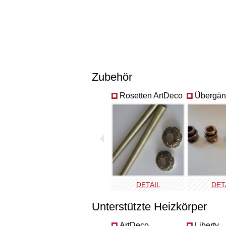
Zubehör
Rosetten ArtDeco
Übergä
DETAIL
DET
Unterstützte Heizkörper
ArtDeco
Liberty