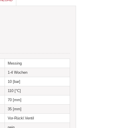
Messing
1-4 Wochen
10 [bar]
110 [°C]
70 [mm]
35 [mm]
Vor-Rückl.Ventil
nein