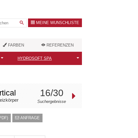
MEINE WUNSCHLISTE
FARBEN
REFERENZEN
HYDROSOFT SPA
Alle Infrakabinen
Classic / FamilyDuo
16/30
tical
Royal
eizkörper
Suchergebnisse
Antolani
PDF)
ANFRAGE
Zubehör