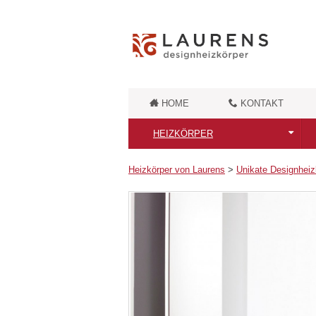
HOME
KONTAKT
HEIZKÖRPER
Alle Heizkörper
Heizkörper von Laurens
>
Unikate Designhei
Badheizkörper
Retro Badheizkörper
Badheizkörper aus Messing
Moderne Designheizkörper
Unikate Designheizkörper