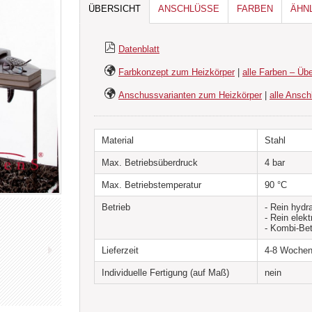
ÜBERSICHT
ANSCHLÜSSE
FARBEN
ÄHN
Datenblatt
Farbkonzept zum Heizkörper
|
alle Farben – Übe
Anschussvarianten zum Heizkörper
|
alle Ansch
Material
Stahl
Max. Betriebsüberdruck
4 bar
Max. Betriebstemperatur
90 °C
Betrieb
- Rein hydr
- Rein elekt
- Kombi-Bet
Lieferzeit
4-8 Woche
Individuelle Fertigung (auf Maß)
nein