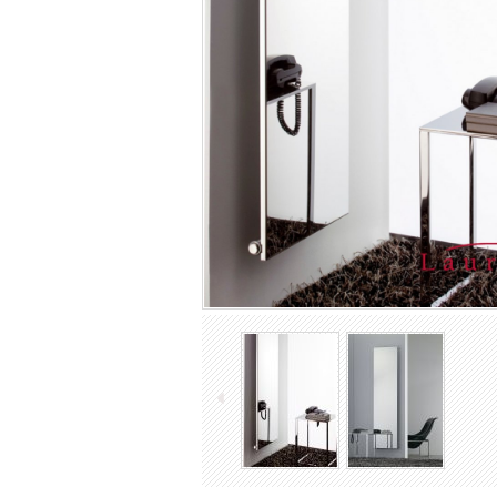
Antike Gusseisenheizkörper
Industrie Rippenrohrheizkörper
Röhrenheizkörper
Elektrische Heizkörper