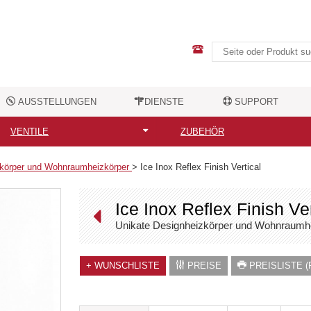
AUSSTELLUNGEN
DIENSTE
SUPPORT
VENTILE
ZUBEHÖR
Alle Ventile
Alle Zubehörteile
zkörper und Wohnraumheizkörper
>
Ice Inox Reflex Finish Vertical
Moderne Designventile
Elektrische Heizstäbe
Ice Inox Reflex Finish Ver
Nostalgische Ventile
Handtuchhalter
Unikate Designheizkörper und Wohnraumh
Ventilzubehör
Kleiderhaken
+
WUNSCHLISTE
PREISE
PREISLISTE (
Sonstiges Zubehör