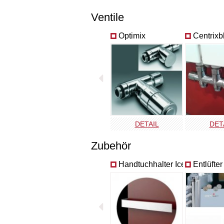
Ventile
Optimix
Centrixb
DETAIL
DET
Zubehör
Handtuchhalter Ice
Entlüfte