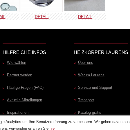
AIL
DETAIL
DETAIL
HILFREICHE INFOS
HEIZKÖRPER LAURENS
Wie wählen
Über uns
Partner werden
Warum Laurens
Häufige Fragen (FAQ)
Service und Support
Aktuelle Mitteilungen
Transport
Inspirationen
Katalog gratis
e Analytics um Ihre Benutzererfahrung zu verbessern. Wir gehen davon aus, 
aurens verwenden erfahren Sie
hier
.