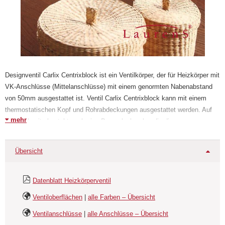
Designventil Carlix Centrixblock ist ein Ventilkörper, der für Heizkörper mit
VK-Anschlüsse (Mittelanschlüsse) mit einem genormten Nabenabstand
von 50mm ausgestattet ist. Ventil Carlix Centrixblock kann mit einem
thermostatischen Kopf und Rohrabdeckungen ausgestattet werden. Auf
mehr
der Rückseite besteht auch eine Drosselschraube, die die
Ventilverwendung in Einrohrleitungen ermöglicht. Ventilkörper Carlix
Centrixblock ist in Winkeleck- als auch in Durchgangsvariante lieferbar.
Übersicht
Oberfläche ist verchromt.
Datenblatt Heizkörperventil
Ventiloberflächen
|
alle Farben – Übersicht
Ventilanschlüsse
|
alle Anschlüsse – Übersicht