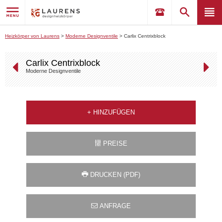
Heizkörper von Laurens
>
Moderne Designventile
>
Carlix Centrixblock
Carlix Centrixblock
Moderne Designventile
+
HINZUFÜGEN
PREISE
DRUCKEN (PDF)
ANFRAGE