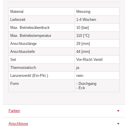
Material
Messing
Lieferzeit
1-4 Wochen
Max. Betriebsüberdruck
10 [bar]
Max. Betriebstemperatur
110 [°C]
Anschlusslänge
29 [mm]
Anschlusstiefe
44 [mm]
Set
Vor-Rückl.Ventil
Thermostatisch
ja
Lanzenventil (Ein-Pkt.)
nein
Form
- Durchgang
- Eck
Farben
Chrom
Weiss
Gold
Anschlüsse
VPT-B
VPT-E
VPT-H