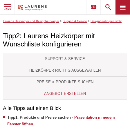
Laurens Heizkörper und Designheizkörper
>
Support & Service
>
Designheizkörper richtig
Tipp2: Laurens Heizkörper mit
ausgewählen
>
Tipp2: Laurens Heizkörper mit Wunschliste konfigurieren
Wunschliste konfigurieren
SUPPORT & SERVICE
HEIZKÖRPER RICHTIG AUSGEWÄHLEN
PREISE & PRODUKTE SUCHEN
ANGEBOT ERSTELLEN
Alle Tipps auf einen Blick
Tipp1: Produkte und Preise suchen -
Präsentation in neuem
Fenster öffnen